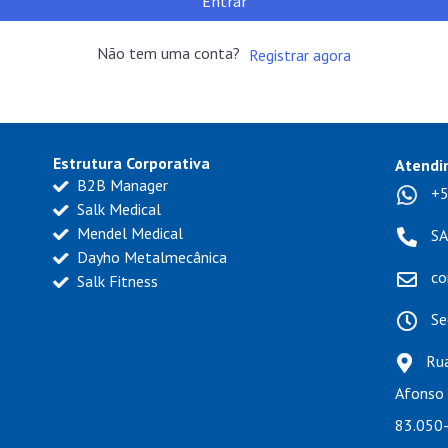
Entrar
Não tem uma conta?
Registrar agora
Estrutura Corporativa
Atendi
B2B Manager
+5
Salk Medical
Mendel Medical
SA
Dayho Metalmecânica
co
Salk Fitness
Se
Rua
Afonso 
83.050